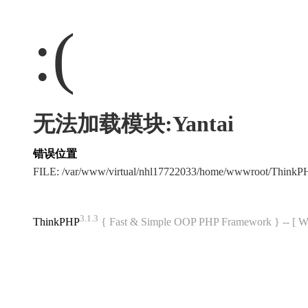
:(
无法加载模块:Yantai
错误位置
FILE: /var/www/virtual/nhl17722033/home/wwwroot/Think
3.1.3
ThinkPHP
{ Fast & Simple OOP PHP Framework } -- 