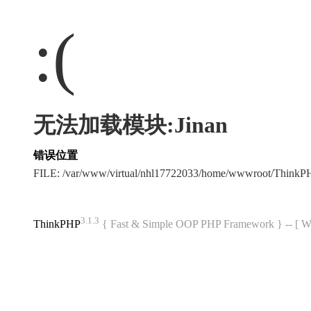
:(
无法加载模块:Jinan
错误位置
FILE: /var/www/virtual/nhl17722033/home/wwwroot/Think
3.1.3
ThinkPHP
{ Fast & Simple OOP PHP Framework } -- 